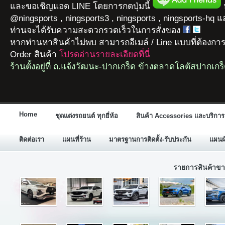
และขอเชิญแอด LINE โดยการกดปุ่มนี้
ห
@ningsports , ningsports3 , ningsports , ningsports-hq 
ท่านจะได้รับความสะดวกรวดเร็วในการสั่งของ
หากท่านหาสินค้าไม่พบ สามารถอีเมล์ / Line แบบที่ต้องกา
Order สินค้า
โปรดอ่านรายละเอียดที่นี่
ร้านตั้งอยู่ที่ ถ.แจ้งวัฒนะ-ปากเกร็ด ข้างตลาดโลตัสปากเกร
Home
ชุดแต่งรถยนต์ ทุกยี่ห้อ
สินค้า Accessories และบริการ
ติดต่อเรา
แผนที่ร้าน
มาตรฐานการติดตั้ง-รับประกัน
แผนผั
รายการสินค้าขา