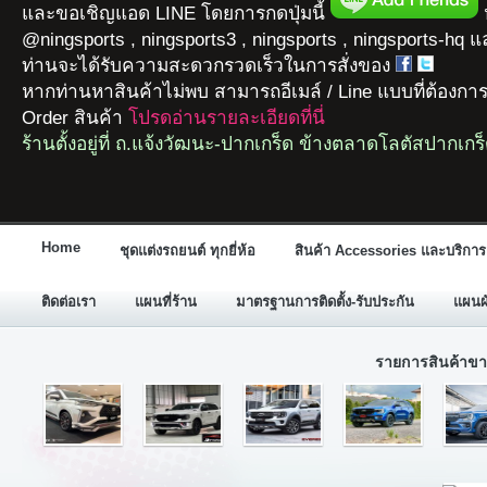
และขอเชิญแอด LINE โดยการกดปุ่มนี้
ห
@ningsports , ningsports3 , ningsports , ningsports-hq 
ท่านจะได้รับความสะดวกรวดเร็วในการสั่งของ
หากท่านหาสินค้าไม่พบ สามารถอีเมล์ / Line แบบที่ต้องกา
Order สินค้า
โปรดอ่านรายละเอียดที่นี่
ร้านตั้งอยู่ที่ ถ.แจ้งวัฒนะ-ปากเกร็ด ข้างตลาดโลตัสปากเกร
Home
ชุดแต่งรถยนต์ ทุกยี่ห้อ
สินค้า Accessories และบริการ
ติดต่อเรา
แผนที่ร้าน
มาตรฐานการติดตั้ง-รับประกัน
แผนผั
รายการสินค้าขา