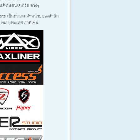
มสี กันชน/สเกิร์ต ต่างๆ
orts เป็นตัวแทนจำหน่ายของสำนัก
นนำของประเทศ อาทิเช่น