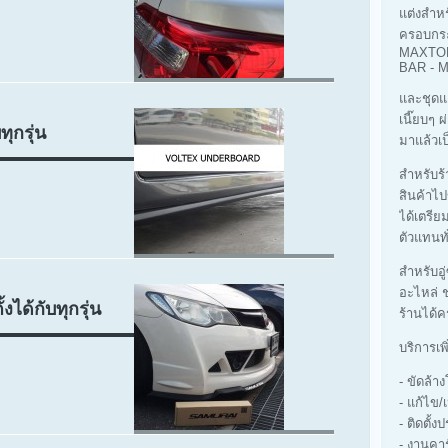
แต่งสำห
ครอบกร
MAXTOP
BAR -
และชุดแ
เนี๊ยบๆ 
ุกรุ่น
มาแล้วเป
สำหรับร้า
สินค้าไป
ได้เตรีย
ตัวแทนทั
สำหรับอู
อะไหล่ ช
งได้กับทุกรุ่น
ร้านได้ค
บริการเพ
- ขัดล้
- แก้ไข/
- ติดตั้ง
- งานคา