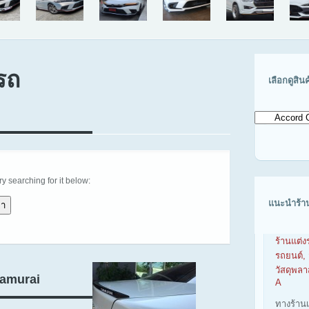
รถ
เลือกดูสิน
เลือก
ดู
สินค้า
ตาม
รุ่น
รถ
try searching for it below:
แนะนำร้า
ร้านแต่ง
รถยนต์, 
วัสดุพล
Samurai
A
ทางร้าน