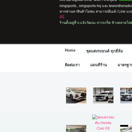
ningsports , ningsports-hq และ tewontherad
หากท่านหาสินค้าไม่พบ สามารถอีเมล์ / Line แบบ
ที่นี่
ร้านตั้งอยู่ที่ ถ.แจ้งวัฒนะ-ปากเกร็ด ข้างตลาดโ
Home
ชุดแต่งรถยนต์ ทุกยี่ห้อ
ติดต่อเรา
แผนที่ร้าน
มาตรฐานก