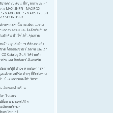
รับรถกระบะเช่น พื้นปูรถกระบะ ฝา
ะบะ MAXLINER - MAXBOX -
 - MAXCOVER - MAXSTYLISH
 MAXSPORTBAR
ต่งรถของเรานั้น จะเน้นคุณภาพ
ผ่านการทดสอบ และติดตั้งจริงกับรถ
็นพันคัน มั่นใจได้ในคุณภาพ
นค้า / ศูนย์บริการ ที่ต้องการสั่ง
ขาย ก็ติดต่อเข้ามาได้ครับ และเรา
ม CD Catalog สินค้าให้ร้านค้า
่วประเทศ ติดต่อมาได้เลยครับ
่ซ่อมรถ/อู่สี ต่างๆ หากต้องการหา
ุดแต่งรถ สเกิร์ต ต่างๆ ก็ติดต่อทาง
รับ มีแผนกขายส่งให้บริการ
ิ่มเติมของท่านร้าน
างโคมไฟหน้า
เปลี่ยน ยางรองสเกิร์ต
ประดับยนต์ต่างๆ
ร์บอนไฟเบอร์