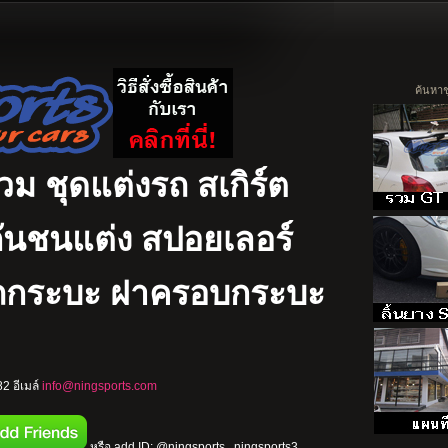
รวม ชุดแต่งรถ สเกิร์ต
ง กันชนแต่ง สปอยเลอร์
รถกระบะ ฝาครอบกระบะ
2 อีเมล์
info@ningsports.com
หรือ add ID: @ningsports , ningsports3 ,