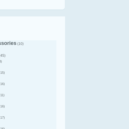
sories
(10)
(45)
3)
15)
16)
11)
16)
17)
16)