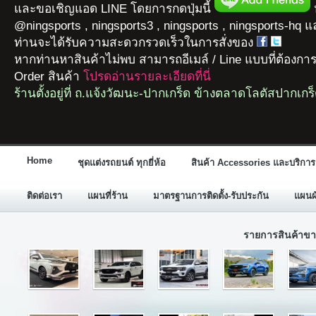
และขอเชิญแอด LINE โดยการกดปุ่มนี้
ห
@ningsports , ningsports3 , ningsports , ningsports-hq 
ท่านจะได้รับความสะดวกรวดเร็วในการสั่งของ
หากท่านหาสินค้าไม่พบ สามารถอีเมล์ / Line แบบที่ต้องกา
Order สินค้า
โปรดอ่านรายละเอียดที่นี่
ร้านตั้งอยู่ที่ ถ.แจ้งวัฒนะ-ปากเกร็ด ข้างตลาดโลตัสปากเกร
Home
ชุดแต่งรถยนต์ ทุกยี่ห้อ
สินค้า Accessories และบริการ
ติดต่อเรา
แผนที่ร้าน
มาตรฐานการติดตั้ง-รับประกัน
แผนผั
รายการสินค้าขา