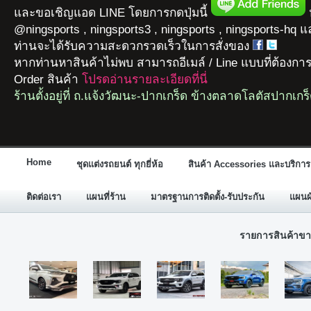
และขอเชิญแอด LINE โดยการกดปุ่มนี้
ห
@ningsports , ningsports3 , ningsports , ningsports-hq 
ท่านจะได้รับความสะดวกรวดเร็วในการสั่งของ
หากท่านหาสินค้าไม่พบ สามารถอีเมล์ / Line แบบที่ต้องกา
Order สินค้า
โปรดอ่านรายละเอียดที่นี่
ร้านตั้งอยู่ที่ ถ.แจ้งวัฒนะ-ปากเกร็ด ข้างตลาดโลตัสปากเกร
Home
ชุดแต่งรถยนต์ ทุกยี่ห้อ
สินค้า Accessories และบริการ
ติดต่อเรา
แผนที่ร้าน
มาตรฐานการติดตั้ง-รับประกัน
แผนผั
รายการสินค้าขา