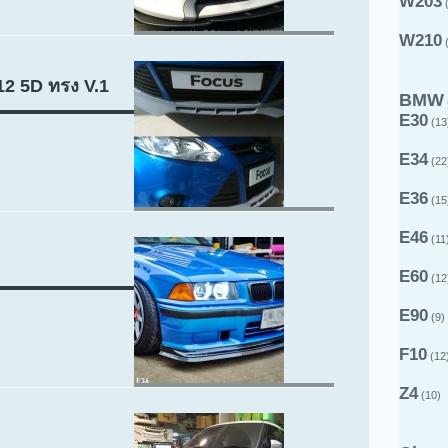
W203
(
W210
(
12 5D ทรง V.1
BMW
E30
(13
E34
(22
E36
(15
E46
(11
E60
(12
E90
(9)
F10
(12
Z4
(10)