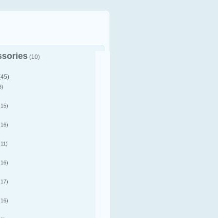
sories
(10)
(45)
3)
15)
16)
11)
16)
17)
16)