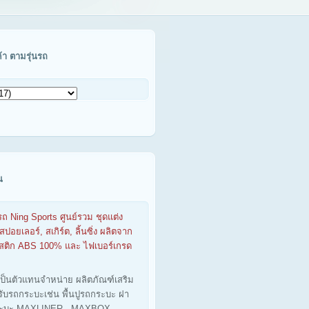
ค้า ตามรุ่นรถ
น
รถ Ning Sports ศูนย์รวม ชุดแต่ง
สปอยเลอร์, สเกิร์ต, ลิ้นซิ่ง ผลิตจาก
าสติก ABS 100% และ ไฟเบอร์เกรด
เป็นตัวแทนจำหน่าย ผลิตภัณฑ์เสริม
รับรถกระบะเช่น พื้นปูรถกระบะ ฝา
ะบะ MAXLINER - MAXBOX -