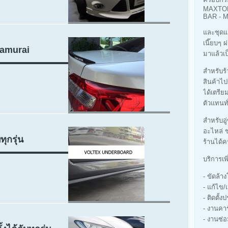
MAXTOP
BAR -
และชุดแ
เนี๊ยบๆ 
Samurai
มาแล้วเป
สำหรับร้า
สินค้าไป
ได้เตรีย
ตัวแทนทั
สำหรับอู
อะไหล่ ช
ุกรุ่น
ร้านได้ค
บริการเพ
- ขัดล้
- แก้ไข/
- ติดตั้ง
- งานคา
- งานซ่อ