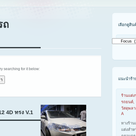
รถ
เลือกดูสิน
เลือก
ดู
สินค้า
ตาม
รุ่น
รถ
try searching for it below:
แนะนำร้า
ร้านแต่ง
รถยนต์, 
วัสดุพล
12 4D ทรง V.1
A
ทางร้าน
แต่งสำห
ครอบกร