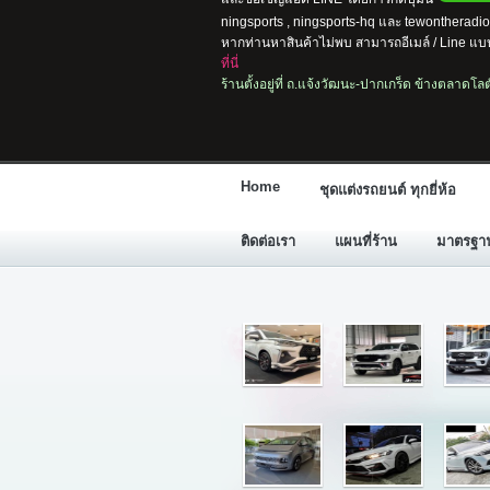
ningsports , ningsports-hq และ tewontherad
หากท่านหาสินค้าไม่พบ สามารถอีเมล์ / Line แบบ
ที่นี่
ร้านตั้งอยู่ที่ ถ.แจ้งวัฒนะ-ปากเกร็ด ข้างตลาดโ
Home
ชุดแต่งรถยนต์ ทุกยี่ห้อ
ติดต่อเรา
แผนที่ร้าน
มาตรฐานก