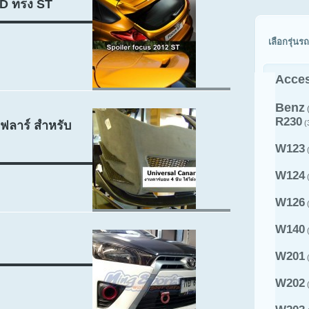
5D ทรง ST
เลือกรุ่นรถ
Acces
Benz
R230
ฟลาร์ สำหรับ
(
W123
(
W124
(
W126
(
W140
(
W201
(
W202
(