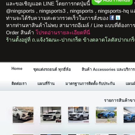
และขอเชิญแอด LINE โดยการกดปุ่มนี้
ห
@ningsports , ningsports3 , ningsports , ningsports-hq 
ท่านจะได้รับความสะดวกรวดเร็วในการสั่งของ
หากท่านหาสินค้าไม่พบ สามารถอีเมล์ / Line แบบที่ต้องกา
Order สินค้า
โปรดอ่านรายละเอียดที่นี่
ร้านตั้งอยู่ที่ ถ.แจ้งวัฒนะ-ปากเกร็ด ข้างตลาดโลตัสปากเกร
Home
ชุดแต่งรถยนต์ ทุกยี่ห้อ
สินค้า Accessories และบริการ
ติดต่อเรา
แผนที่ร้าน
มาตรฐานการติดตั้ง-รับประกัน
แผนผั
รายการสินค้าขา