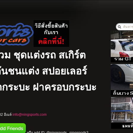
รวม ชุดแต่งรถ สเกิร์ต
ง กันชนแต่ง สปอยเลอร์
รถกระบะ ฝาครอบกระบะ
2 อีเมล์
info@ningsports.com
หรือ add ID: @ningsports , ningsports3 ,