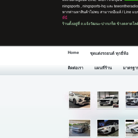
ningsports , ningsports-hq และ tewontherad
หากท่านหาสินค้าไม่พบ สามารถอีเมล์ / Line แบบ
ที่นี่
ร้านตั้งอยู่ที่ ถ.แจ้งวัฒนะ-ปากเกร็ด ข้างตลาดโ
Home
ชุดแต่งรถยนต์ ทุกยี่ห้อ
ติดต่อเรา
แผนที่ร้าน
มาตรฐานก