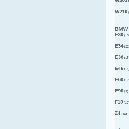
W203
(
W210
(
BMW
E30
(13
E34
(22
E36
(15
E46
(11
E60
(12
E90
(9)
F10
(12
Z4
(10)