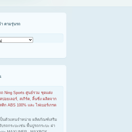
ค้า ตามรุ่นรถ
น
รถ Ning Sports ศูนย์รวม ชุดแต่ง
สปอยเลอร์, สเกิร์ต, ลิ้นซิ่ง ผลิตจาก
าสติก ABS 100% และ ไฟเบอร์เกรด
เป็นตัวแทนจำหน่าย ผลิตภัณฑ์เสริม
รับรถกระบะเช่น พื้นปูรถกระบะ ฝา
ะบะ MAXLINER - MAXBOX -