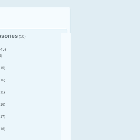
sories
(10)
(45)
3)
15)
16)
11)
16)
17)
16)