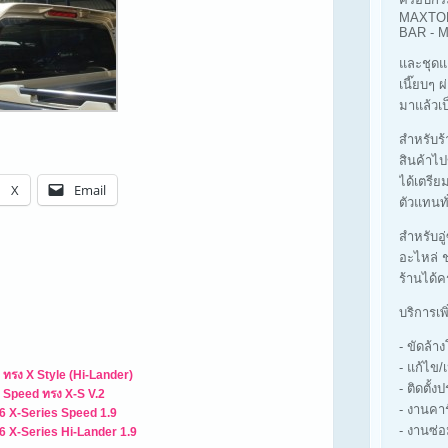
MAXTOP
BAR -
และชุดแ
เนี๊ยบๆ 
มาแล้วเป
สำหรับร้า
สินค้าไป
ได้เตรีย
X
Email
ตัวแทนทั
สำหรับอู
อะไหล่ ช
ร้านได้ค
บริการเพ
- ขัดล้
- แก้ไข/
ทรง X Style (Hi-Lander)
- ติดตั้ง
 Speed ทรง X-S V.2
- งานคา
6 X-Series Speed 1.9
- งานซ่อ
 X-Series Hi-Lander 1.9