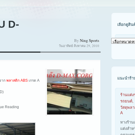
U D-
เลือกดูสิน
By
Ning Sports
เลือก
วันอาทิตย์ สิงหาคม 29, 2010
ดู
สินค้า
ตาม
รุ่น
รถ
แนะนำร้า
ตจาก
พลาสติก ABS
เกรด A
D)
ร้านแต่ง
รถยนต์, 
inue Reading
วัสดุพล
A
ทางร้าน
แต่งสำห
ครอบกร