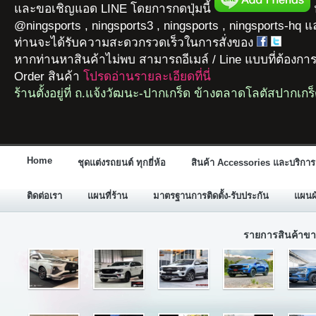
และขอเชิญแอด LINE โดยการกดปุ่มนี้
ห
@ningsports , ningsports3 , ningsports , ningsports-hq 
ท่านจะได้รับความสะดวกรวดเร็วในการสั่งของ
หากท่านหาสินค้าไม่พบ สามารถอีเมล์ / Line แบบที่ต้องกา
Order สินค้า
โปรดอ่านรายละเอียดที่นี่
ร้านตั้งอยู่ที่ ถ.แจ้งวัฒนะ-ปากเกร็ด ข้างตลาดโลตัสปากเกร
Home
ชุดแต่งรถยนต์ ทุกยี่ห้อ
สินค้า Accessories และบริการ
ติดต่อเรา
แผนที่ร้าน
มาตรฐานการติดตั้ง-รับประกัน
แผนผั
รายการสินค้าขา