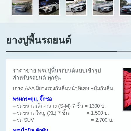
ยางปูพื้นรถยนต์
ราคาขาย พรมปูพื้นรถยนต์แบบเข้ารูป
สำหรับรถยนต์ ทุกรุ่น
เกรด AAA มียางรองกันลื่นหน้าพิเศษ +ปุ่มกันลื่น
พรมกระดุม, จิ๊กซอ
– รถขนาดเล็ก-กลาง (S-M) 7 ชิ้น = 1300 บ.
– รถขนาดใหญ่ (XL) 7 ชิ้น = 1,500 บ.
– รถ SUV = 2,700 บ.
พรมไวนิล ดักฝุ่น