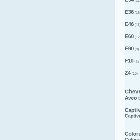
(22
E36
(15
E46
(11
E60
(12
E90
(9)
F10
(12
Z4
(10)
Chevr
Aveo
(
Capti
Captiv
Color
Colora