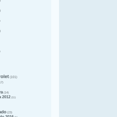
)
)
)
)
)
olet
(101)
17)
va
(14)
a 2012
(11)
ado
(23)
do 2016