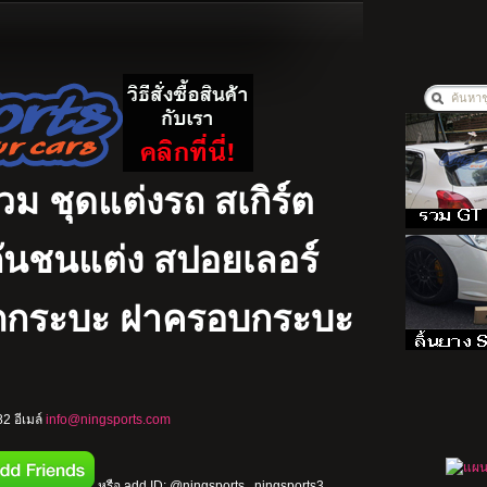
รวม ชุดแต่งรถ สเกิร์ต
ง กันชนแต่ง สปอยเลอร์
รถกระบะ ฝาครอบกระบะ
2 อีเมล์
info@ningsports.com
หรือ add ID: @ningsports , ningsports3 ,