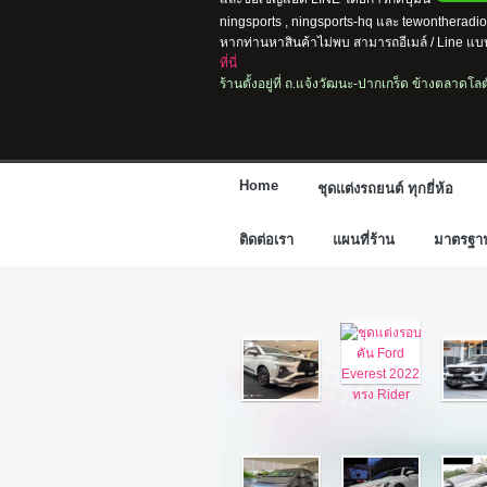
ningsports , ningsports-hq และ tewontherad
หากท่านหาสินค้าไม่พบ สามารถอีเมล์ / Line แบบ
ที่นี่
ร้านตั้งอยู่ที่ ถ.แจ้งวัฒนะ-ปากเกร็ด ข้างตลาดโ
Home
ชุดแต่งรถยนต์ ทุกยี่ห้อ
ติดต่อเรา
แผนที่ร้าน
มาตรฐานก