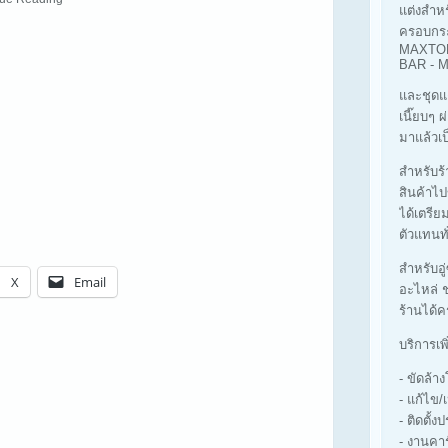
แต่งสำห
ครอบกร
MAXTOP
BAR -
และชุดแ
เนี๊ยบๆ 
มาแล้วเป
สำหรับร้า
สินค้าไป
ได้เตรีย
ตัวแทนทั
สำหรับอู
X
Email
อะไหล่ ช
ร้านได้ค
บริการเพ
- ขัดล้
- แก้ไข/
- ติดตั้ง
- งานคา