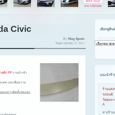
da Civic
เลือกดูสิน
By
Ning Sports
วันพุธ เมษายน 27, 2011
เลือก
ดู
สินค้า
ตาม
รุ่น
รถ
าสติก PP
งานนำเข้า
แนะนำร้า
บังแดด และเพิ่มความ
ร้านแต่ง
ันดูแลการติดตั้งชุดแต่ง
รถยนต์, 
วัสดุพล
A
ทางร้าน
inue Reading