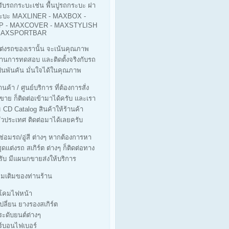
รับรถกระบะเช่น พื้นปูรถกระบะ ฝา
ะบะ MAXLINER - MAXBOX -
 - MAXCOVER - MAXSTYLISH
 MAXSPORTBAR
ต่งรถของเรานั้น จะเน้นคุณภาพ
ผ่านการทดสอบ และติดตั้งจริงกับรถ
็นพันคัน มั่นใจได้ในคุณภาพ
นค้า / ศูนย์บริการ ที่ต้องการสั่ง
ขาย ก็ติดต่อเข้ามาได้ครับ และเรา
ม CD Catalog สินค้าให้ร้านค้า
่วประเทศ ติดต่อมาได้เลยครับ
่ซ่อมรถ/อู่สี ต่างๆ หากต้องการหา
ุดแต่งรถ สเกิร์ต ต่างๆ ก็ติดต่อทาง
รับ มีแผนกขายส่งให้บริการ
ิ่มเติมของท่านร้าน
างโคมไฟหน้า
เปลี่ยน ยางรองสเกิร์ต
ประดับยนต์ต่างๆ
ร์บอนไฟเบอร์