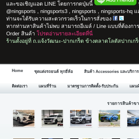
และขอเชิญแอด LINE โดยการกดปุ่มนี้
ห
@ningsports , ningsports3 , ningsports , ningsports-hq 
ท่านจะได้รับความสะดวกรวดเร็วในการสั่งของ
หากท่านหาสินค้าไม่พบ สามารถอีเมล์ / Line แบบที่ต้องกา
Order สินค้า
โปรดอ่านรายละเอียดที่นี่
ร้านตั้งอยู่ที่ ถ.แจ้งวัฒนะ-ปากเกร็ด ข้างตลาดโลตัสปากเกร
Home
ชุดแต่งรถยนต์ ทุกยี่ห้อ
สินค้า Accessories และบริการ
ติดต่อเรา
แผนที่ร้าน
มาตรฐานการติดตั้ง-รับประกัน
แผนผั
รายการสินค้าขา