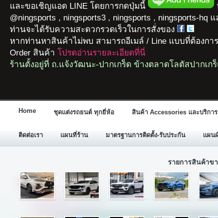
และขอเชิญแอด LINE โดยการกดปุ่มนี้
ห
@ningsports , ningsports3 , ningsports , ningsports-hq 
ท่านจะได้รับความสะดวกรวดเร็วในการสั่งของ
หากท่านหาสินค้าไม่พบ สามารถอีเมล์ / Line แบบที่ต้องกา
Order สินค้า
โปรดอ่านรายละเอียดที่นี่
ร้านตั้งอยู่ที่ ถ.แจ้งวัฒนะ-ปากเกร็ด ข้างตลาดโลตัสปากเกร
Home
ชุดแต่งรถยนต์ ทุกยี่ห้อ
สินค้า Accessories และบริการ
ติดต่อเรา
แผนที่ร้าน
มาตรฐานการติดตั้ง-รับประกัน
แผนผั
รายการสินค้าขา