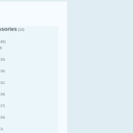
sories
(10)
(45)
3)
15)
16)
11)
16)
17)
16)
1)