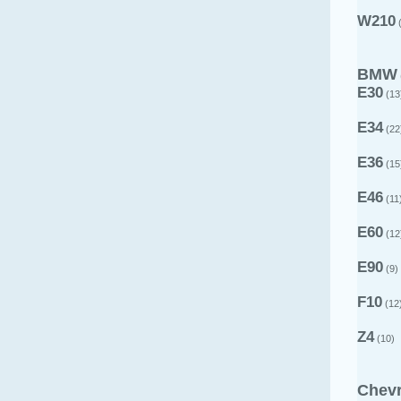
W210
(
BMW
E30
(13
E34
(22
E36
(15
E46
(11
E60
(12
E90
(9)
F10
(12
Z4
(10)
Chevr