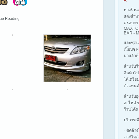
A
ทางร้าน
แต่งสำห
inue Reading
ครอบกร
MAXTOP
BAR -
และชุดแ
เนี๊ยบๆ 
มาแล้วเป
สำหรับร้า
สินค้าไป
ได้เตรีย
ตัวแทนทั
สำหรับอู
อะไหล่ ช
ร้านได้ค
บริการเพ
- ขัดล้
- แก้ไข/