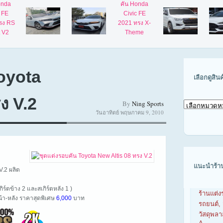
oyota
เลือกดูสิน
ง V.2
By
Ning Sports
เลือก
วันอาทิตย์ พฤษภาคม 9, 2010
ดู
สินค้า
ตาม
รุ่น
รถ
แนะนำร้า
V.2 ผลิต
กิร์ตข้าง 2 และสเกิร์ตหลัง 1 )
ร้านแต่ง
้า-หลัง ราคาสุดพิเศษ
6,000
บาท
รถยนต์, 
วัสดุพล