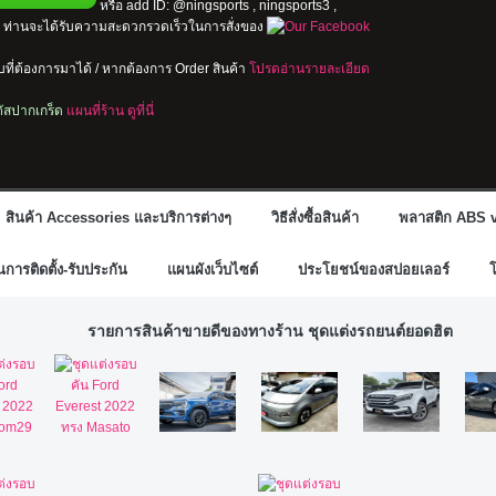
หรือ add ID: @ningsports , ningsports3 ,
io ท่านจะได้รับความสะดวกรวดเร็วในการสั่งของ
ที่ต้องการมาได้ / หากต้องการ Order สินค้า
โปรดอ่านรายละเอียด
ลตัสปากเกร็ด
แผนที่ร้าน ดูที่นี่
สินค้า Accessories และบริการต่างๆ
วิธีสั่งซื้อสินค้า
พลาสติก ABS v
ารติดตั้ง-รับประกัน
แผนผังเว็บไซต์
ประโยชน์ของสปอยเลอร์
รายการสินค้าขายดีของทางร้าน ชุดแต่งรถยนต์ยอดฮิต