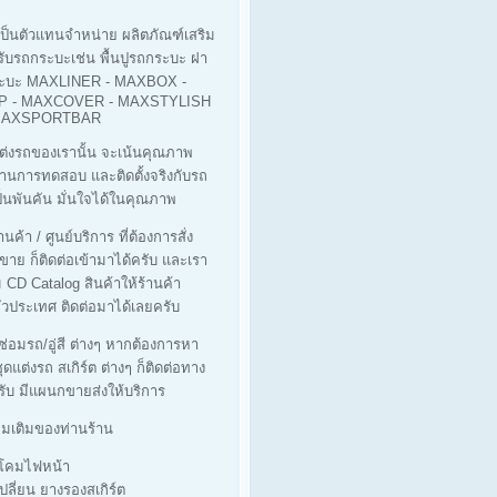
เป็นตัวแทนจำหน่าย ผลิตภัณฑ์เสริม
รับรถกระบะเช่น พื้นปูรถกระบะ ฝา
ะบะ MAXLINER - MAXBOX -
 - MAXCOVER - MAXSTYLISH
 MAXSPORTBAR
ต่งรถของเรานั้น จะเน้นคุณภาพ
ผ่านการทดสอบ และติดตั้งจริงกับรถ
็นพันคัน มั่นใจได้ในคุณภาพ
นค้า / ศูนย์บริการ ที่ต้องการสั่ง
ขาย ก็ติดต่อเข้ามาได้ครับ และเรา
ม CD Catalog สินค้าให้ร้านค้า
่วประเทศ ติดต่อมาได้เลยครับ
่ซ่อมรถ/อู่สี ต่างๆ หากต้องการหา
ุดแต่งรถ สเกิร์ต ต่างๆ ก็ติดต่อทาง
รับ มีแผนกขายส่งให้บริการ
ิ่มเติมของท่านร้าน
างโคมไฟหน้า
เปลี่ยน ยางรองสเกิร์ต