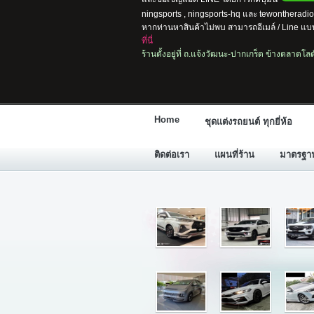
ningsports , ningsports-hq และ tewontherad
หากท่านหาสินค้าไม่พบ สามารถอีเมล์ / Line แบบ
ที่นี่
ร้านตั้งอยู่ที่ ถ.แจ้งวัฒนะ-ปากเกร็ด ข้างตลาดโ
Home
ชุดแต่งรถยนต์ ทุกยี่ห้อ
ติดต่อเรา
แผนที่ร้าน
มาตรฐานก