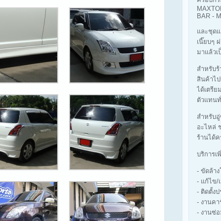
MAXTOP
BAR -
และชุดแ
เนี๊ยบๆ 
มาแล้วเป
สำหรับร้า
สินค้าไป
ได้เตรีย
ตัวแทนทั
สำหรับอู
อะไหล่ ช
ร้านได้ค
บริการเพ
- ขัดล้
- แก้ไข/
- ติดตั้ง
- งานคา
- งานซ่อ