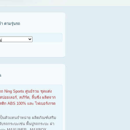
ค้า ตามรุ่นรถ
น
รถ Ning Sports ศูนย์รวม ชุดแต่ง
สปอยเลอร์, สเกิร์ต, ลิ้นซิ่ง ผลิตจาก
าสติก ABS 100% และ ไฟเบอร์เกรด
เป็นตัวแทนจำหน่าย ผลิตภัณฑ์เสริม
รับรถกระบะเช่น พื้นปูรถกระบะ ฝา
ะบะ MAXLINER - MAXBOX -