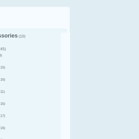
sories
(10)
(45)
3)
15)
16)
11)
16)
17)
16)