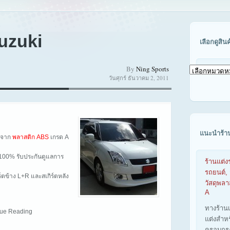
uzuki
เลือกดูสิน
By
Ning Sports
เลือก
วันศุกร์ ธันวาคม 2, 2011
ดู
สินค้า
ตาม
รุ่น
รถ
แนะนำร้า
ิตจาก
พลาสติก ABS
เกรด A
ูป 100% รับประกันดูแลการ
ร้านแต่ง
รถยนต์, 
ิร์ตข้าง L+R และสเกิร์ตหลัง
วัสดุพล
A
ทางร้าน
inue Reading
แต่งสำห
ครอบกร