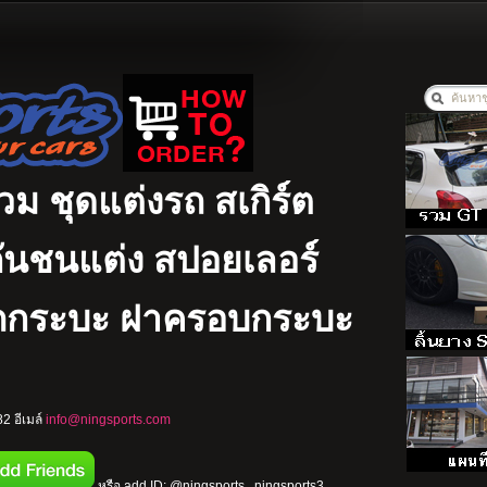
รวม ชุดแต่งรถ สเกิร์ต
ง กันชนแต่ง สปอยเลอร์
รถกระบะ ฝาครอบกระบะ
2 อีเมล์
info@ningsports.com
หรือ add ID: @ningsports , ningsports3 ,