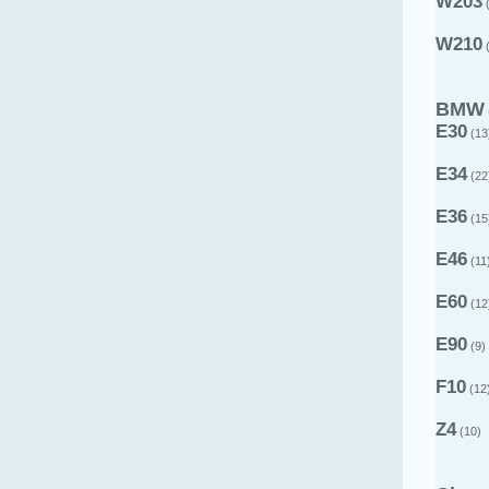
W203
(
W210
(
BMW
E30
(13
E34
(22
E36
(15
E46
(11
E60
(12
E90
(9)
F10
(12
Z4
(10)