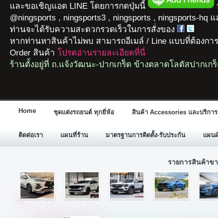
และขอเชิญแอด LINE โดยการกดปุ่มนี้
ห
@ningsports , ningsports3 , ningsports , ningsports-hq 
ท่านจะได้รับความสะดวกรวดเร็วในการสั่งของ
หากท่านหาสินค้าไม่พบ สามารถอีเมล์ / Line แบบที่ต้องกา
Order สินค้า
โปรดอ่านรายละเอียดที่นี่
ร้านตั้งอยู่ที่ ถ.แจ้งวัฒนะ-ปากเกร็ด ข้างตลาดโลตัสปากเกร
Home
ชุดแต่งรถยนต์ ทุกยี่ห้อ
สินค้า Accessories และบริการ
ติดต่อเรา
แผนที่ร้าน
มาตรฐานการติดตั้ง-รับประกัน
แผนผั
รายการสินค้าขา