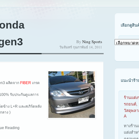
Honda
เลือกดูสิน
ugen3
By
Ning Sports
เลือก
วันจันทร์ กุมภาพันธ์ 14, 2011
ดู
สินค้า
ตาม
รุ่น
รถ
แนะนำร้า
en3 ผลิตจาก
FIBER
เกรด
ูป 100% รับประกันดูแลการ
ร้านแต่ง
รถยนต์, 
ิร์ตข้าง L+R และสเกิร์ตหลัง
วัสดุพล
กลาง )
A
ทางร้าน
inue Reading
แต่งสำห
ครอบกร