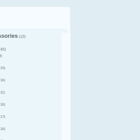
sories
(10)
(45)
3)
15)
16)
11)
16)
17)
16)