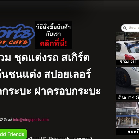
รวม ชุดแต่งรถ สเกิร์ต
ง กันชนแต่ง สปอยเลอร์
รถกระบะ ฝาครอบกระบะ
2 อีเมล์
info@ningsports.com
หรือ add ID: @ningsports , ningsports3 ,