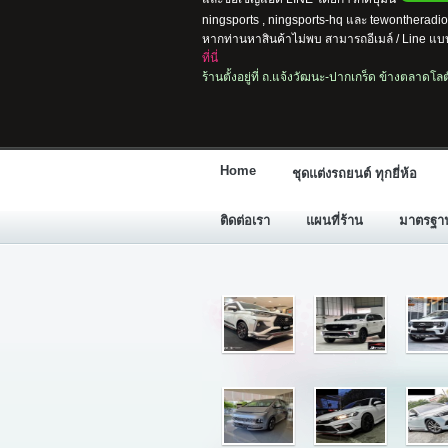
ningsports , ningsports-hq และ tewontherad
หากท่านหาสินค้าไม่พบ สามารถอีเมล์ / Line แบบ
ที่นี่
ร้านตั้งอยู่ที่ ถ.แจ้งวัฒนะ-ปากเกร็ด ข้างตลาดโ
Home
ชุดแต่งรถยนต์ ทุกยี่ห้อ
ติดต่อเรา
แผนที่ร้าน
มาตรฐานก