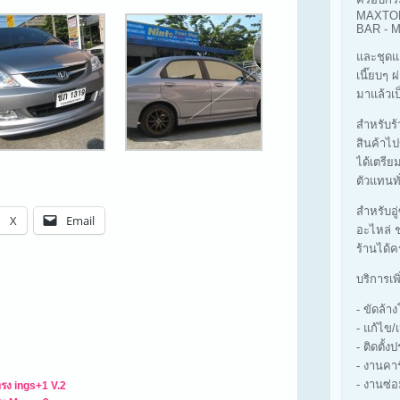
MAXTOP
BAR -
และชุดแ
เนี๊ยบๆ 
มาแล้วเป
สำหรับร้า
สินค้าไป
ได้เตรีย
ตัวแทนทั
สำหรับอู
X
Email
อะไหล่ ช
ร้านได้ค
บริการเพ
- ขัดล้
- แก้ไข/
- ติดตั้ง
- งานคา
- งานซ่อ
รง ings+1 V.2