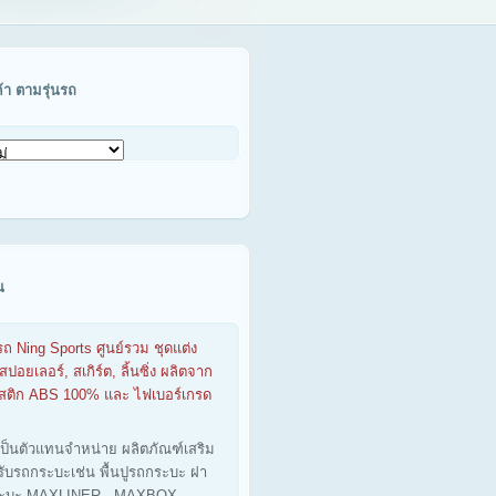
ค้า ตามรุ่นรถ
น
รถ Ning Sports ศูนย์รวม ชุดแต่ง
สปอยเลอร์, สเกิร์ต, ลิ้นซิ่ง ผลิตจาก
าสติก ABS 100% และ ไฟเบอร์เกรด
เป็นตัวแทนจำหน่าย ผลิตภัณฑ์เสริม
รับรถกระบะเช่น พื้นปูรถกระบะ ฝา
ะบะ MAXLINER - MAXBOX -