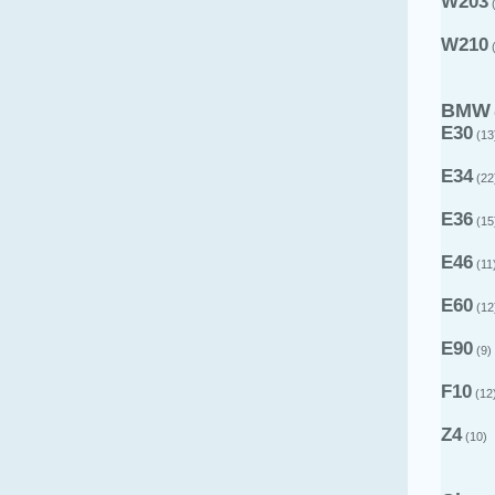
W203
(
W210
(
BMW
E30
(13
E34
(22
E36
(15
E46
(11
E60
(12
E90
(9)
F10
(12
Z4
(10)