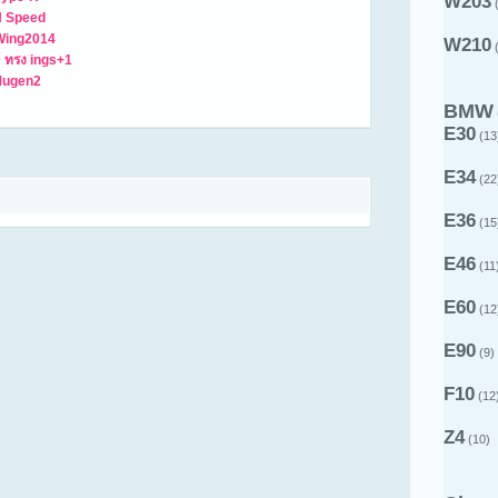
W203
(
 N Speed
 Wing2014
W210
(
D ทรง ings+1
Mugen2
BMW
E30
(13
E34
(22
E36
(15
E46
(11
E60
(12
E90
(9)
F10
(12
Z4
(10)