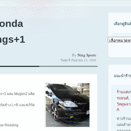
Honda
เลือกดูสิน
ings+1
เลือก
ดู
สินค้า
By
Ning Sports
ตาม
วันศุกร์ กันยายน 25, 2009
รุ่น
รถ
แนะนำร้า
ร้านแต่ง
ngs+1 ผสม Mugen2 ผลิต
รถยนต์, 
วัสดุพล
ิร์ตข้าง L+R และสเกิร์ต
A
ทางร้าน
แต่งสำห
inue Reading
ครอบกร