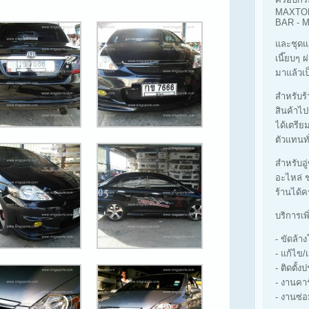
MAXTOP
BAR -
และชุดแ
เนี๊ยบๆ 
มาแล้วเป
สำหรับร้า
สินค้าไป
ได้เตรีย
ตัวแทนทั
สำหรับอู
อะไหล่ ช
ร้านได้ค
บริการเพ
- ขัดล้
- แก้ไข/
- ติดตั้ง
- งานคา
- งานซ่อ