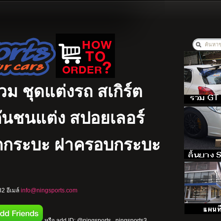
รวม ชุดแต่งรถ สเกิร์ต
ง กันชนแต่ง สปอยเลอร์
รถกระบะ ฝาครอบกระบะ
2 อีเมล์
info@ningsports.com
หรือ add ID: @ningsports , ningsports3 ,