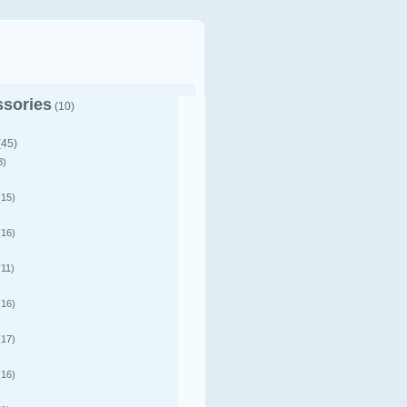
sories
(10)
(45)
3)
15)
16)
11)
16)
17)
16)