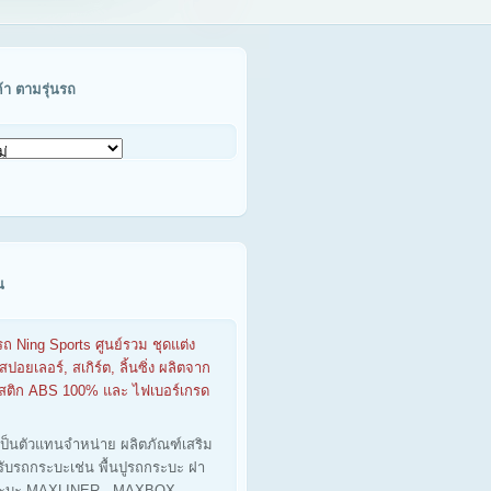
ค้า ตามรุ่นรถ
น
รถ Ning Sports ศูนย์รวม ชุดแต่ง
สปอยเลอร์, สเกิร์ต, ลิ้นซิ่ง ผลิตจาก
าสติก ABS 100% และ ไฟเบอร์เกรด
เป็นตัวแทนจำหน่าย ผลิตภัณฑ์เสริม
รับรถกระบะเช่น พื้นปูรถกระบะ ฝา
ะบะ MAXLINER - MAXBOX -