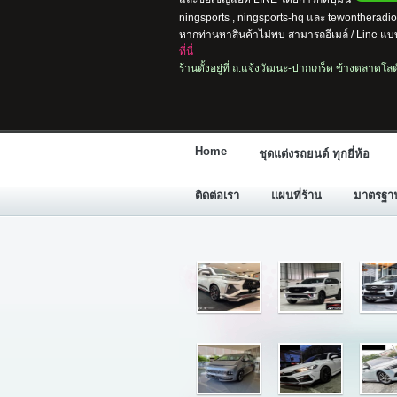
ningsports , ningsports-hq และ tewontherad
หากท่านหาสินค้าไม่พบ สามารถอีเมล์ / Line แบบ
ที่นี่
ร้านตั้งอยู่ที่ ถ.แจ้งวัฒนะ-ปากเกร็ด ข้างตลาดโ
Home
ชุดแต่งรถยนต์ ทุกยี่ห้อ
ติดต่อเรา
แผนที่ร้าน
มาตรฐานก