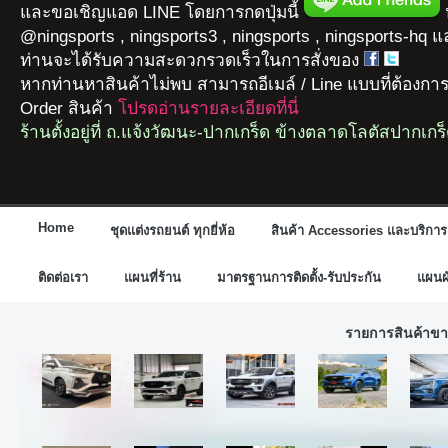
และขอเชิญแอด LINE โดยการกดปุ่มนี้
ห
@ningsports , ningsports3 , ningsports , ningsports-hq 
ท่านจะได้รับความสะดวกรวดเร็วในการสั่งของ
หากท่านหาสินค้าไม่พบ สามารถอีเมล์ / Line แบบที่ต้องกา
Order สินค้า
โปรดอ่านรายละเอียดที่นี่
ร้านตั้งอยู่ที่ ถ.แจ้งวัฒนะ-ปากเกร็ด ข้างตลาดโลตัสปากเกร
Home
ชุดแต่งรถยนต์ ทุกยี่ห้อ
สินค้า Accessories และบริการ
ติดต่อเรา
แผนที่ร้าน
มาตรฐานการติดตั้ง-รับประกัน
แผนผั
รายการสินค้าขา