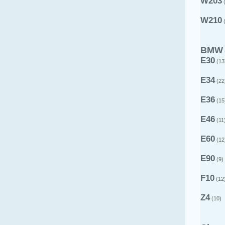
W203
(
W210
(
BMW
E30
(13
E34
(22
E36
(15
E46
(11
E60
(12
E90
(9)
F10
(12
Z4
(10)