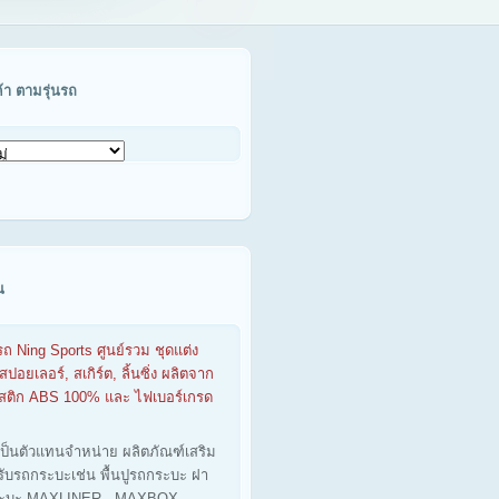
ค้า ตามรุ่นรถ
น
รถ Ning Sports ศูนย์รวม ชุดแต่ง
สปอยเลอร์, สเกิร์ต, ลิ้นซิ่ง ผลิตจาก
าสติก ABS 100% และ ไฟเบอร์เกรด
เป็นตัวแทนจำหน่าย ผลิตภัณฑ์เสริม
รับรถกระบะเช่น พื้นปูรถกระบะ ฝา
ะบะ MAXLINER - MAXBOX -