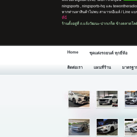
ningsports , ningsports-hq และ tewontherad
หากท่านหาสินค้าไม่พบ สามารถอีเมล์ / Line แบบ
ที่นี่
ร้านตั้งอยู่ที่ ถ.แจ้งวัฒนะ-ปากเกร็ด ข้างตลาดโ
Home
ชุดแต่งรถยนต์ ทุกยี่ห้อ
ติดต่อเรา
แผนที่ร้าน
มาตรฐานก