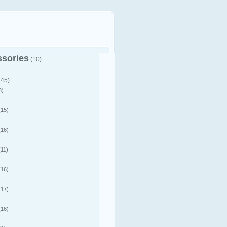
sories
(10)
(45)
3)
15)
16)
11)
16)
17)
16)