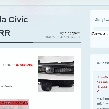
da Civic
เลือกดูสิน
 RR
By
Ning Sports
เลือก
วันพฤหัสบดี เมษายน 28, 2011
ดู
สินค้า
ตาม
รุ่น
รถ
แนะนำร้า
 RR ผลิตจาก
พลาสติก ABS
ร้านแต่ง
รถยนต์, 
inue Reading
วัสดุพล
A
ทางร้าน
แต่งสำห
ครอบกร