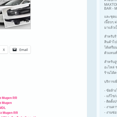
MAXTOP
BAR -
และชุดแ
เนี๊ยบๆ 
มาแล้วเป
สำหรับร้า
สินค้าไป
ได้เตรีย
X
Email
ตัวแทนทั
สำหรับอู
อะไหล่ ช
ร้านได้ค
บริการเพ
- ขัดล้
- แก้ไข/
รง Mugen RR
- ติดตั้ง
รง Mugen
- งานคา
 MDL
- งานซ่อ
ทรง Mugen RR