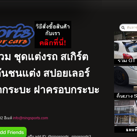
รวม ชุดแต่งรถ สเกิร์ต
ง กันชนแต่ง สปอยเลอร์
รถกระบะ ฝาครอบกระบะ
2 อีเมล์
info@ningsports.com
หรือ add ID: @ningsports , ningsports3 ,