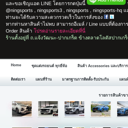
และขอเชิญแอด LINE โดยการกดปุ่มนี้
ห
@ningsports , ningsports3 , ningsports , ningsports-hq 
ท่านจะได้รับความสะดวกรวดเร็วในการสั่งของ
หากท่านหาสินค้าไม่พบ สามารถอีเมล์ / Line แบบที่ต้องกา
Order สินค้า
โปรดอ่านรายละเอียดที่นี่
ร้านตั้งอยู่ที่ ถ.แจ้งวัฒนะ-ปากเกร็ด ข้างตลาดโลตัสปากเกร
Home
ชุดแต่งรถยนต์ ทุกยี่ห้อ
สินค้า Accessories และบริการ
ติดต่อเรา
แผนที่ร้าน
มาตรฐานการติดตั้ง-รับประกัน
แผนผั
รายการสินค้าขา