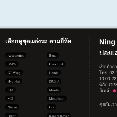
เลือกดูชุดแต่งรถ ตามยี่ห้อ
Ning 
ปอยเ
Accessories
Benz
BMW
Chevrolet
เปิดทำกา
โทร. 02 9
GT Wing
Honda
10.00-22
Hyundai
ISUZU
พิกัด GP
KIA
Mazda
อีเมล์
in
MG
Mitsubishi
คุยกับเร
Nissan
Ora
Other
Ranger Rover