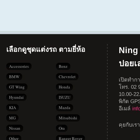
เลือกดูชุดแต่งรถ ตามยี่ห้อ
Ning 
ปอยเ
Accessories
Benz
BMW
Chevrolet
เปิดทำกา
โทร. 02 9
GT Wing
Honda
10.00-22
Hyundai
ISUZU
พิกัด GP
KIA
Mazda
อีเมล์
in
MG
Mitsubishi
คุยกับเร
Nissan
Ora
Other
Ranger Rover