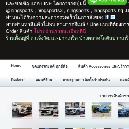
และขอเชิญแอด LINE โดยการกดปุ่มนี้
ห
@ningsports , ningsports3 , ningsports , ningsports-hq 
ท่านจะได้รับความสะดวกรวดเร็วในการสั่งของ
หากท่านหาสินค้าไม่พบ สามารถอีเมล์ / Line แบบที่ต้องกา
Order สินค้า
โปรดอ่านรายละเอียดที่นี่
ร้านตั้งอยู่ที่ ถ.แจ้งวัฒนะ-ปากเกร็ด ข้างตลาดโลตัสปากเกร
Home
ชุดแต่งรถยนต์ ทุกยี่ห้อ
สินค้า Accessories และบริการ
ติดต่อเรา
แผนที่ร้าน
มาตรฐานการติดตั้ง-รับประกัน
แผนผั
รายการสินค้าขา