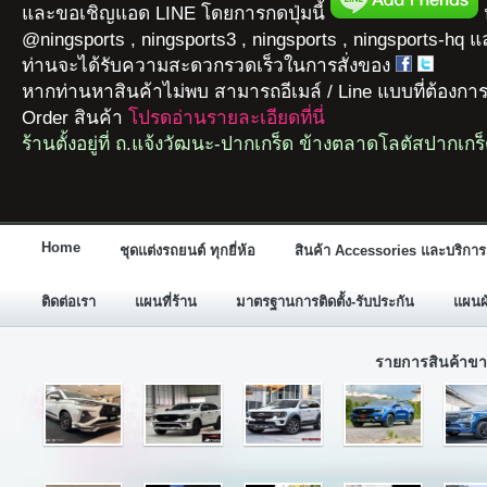
และขอเชิญแอด LINE โดยการกดปุ่มนี้
ห
@ningsports , ningsports3 , ningsports , ningsports-hq 
ท่านจะได้รับความสะดวกรวดเร็วในการสั่งของ
หากท่านหาสินค้าไม่พบ สามารถอีเมล์ / Line แบบที่ต้องกา
Order สินค้า
โปรดอ่านรายละเอียดที่นี่
ร้านตั้งอยู่ที่ ถ.แจ้งวัฒนะ-ปากเกร็ด ข้างตลาดโลตัสปากเกร
Home
ชุดแต่งรถยนต์ ทุกยี่ห้อ
สินค้า Accessories และบริการ
ติดต่อเรา
แผนที่ร้าน
มาตรฐานการติดตั้ง-รับประกัน
แผนผั
รายการสินค้าขา