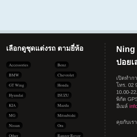
เลือกดูชุดแต่งรถ ตามยี่ห้อ
Ning 
ปอยเ
Accessories
Benz
BMW
Chevrolet
เปิดทำกา
โทร. 02 9
GT Wing
Honda
10.00-22
Hyundai
ISUZU
พิกัด GP
KIA
Mazda
อีเมล์
in
MG
Mitsubishi
คุยกับเร
Nissan
Ora
Other
Ranger Rover