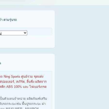
ค้า ตามรุ่นรถ
น
รถ Ning Sports ศูนย์รวม ชุดแต่ง
สปอยเลอร์, สเกิร์ต, ลิ้นซิ่ง ผลิตจาก
าสติก ABS 100% และ ไฟเบอร์เกรด
เป็นตัวแทนจำหน่าย ผลิตภัณฑ์เสริม
รับรถกระบะเช่น พื้นปูรถกระบะ ฝา
ะบะ MAXLINER - MAXBOX -