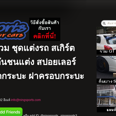
รวม ชุดแต่งรถ สเกิร์ต
ง กันชนแต่ง สปอยเลอร์
รถกระบะ ฝาครอบกระบะ
2 อีเมล์
info@ningsports.com
หรือ add ID: @ningsports , ningsports3 ,