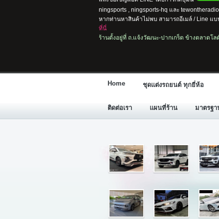
ningsports , ningsports-hq และ tewontherad
หากท่านหาสินค้าไม่พบ สามารถอีเมล์ / Line แบบ
ที่นี่
ร้านตั้งอยู่ที่ ถ.แจ้งวัฒนะ-ปากเกร็ด ข้างตลาดโ
Home
ชุดแต่งรถยนต์ ทุกยี่ห้อ
ติดต่อเรา
แผนที่ร้าน
มาตรฐานก