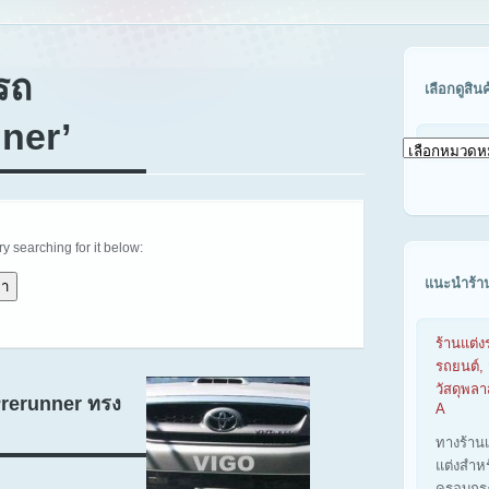
รถ
เลือกดูสิน
ner’
เลือก
ดู
สินค้า
ตาม
รุ่น
รถ
try searching for it below:
แนะนำร้า
ร้านแต่ง
รถยนต์, 
วัสดุพล
Prerunner ทรง
A
ทางร้าน
แต่งสำห
ครอบกร