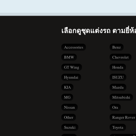
เลือกดูชุดแต่งรถ ตามยี่ห้
Accessories
Benz
BMW
Chevrolet
GT Wing
Honda
Hyundai
ISUZU
KIA
Mazda
MG
Mitsubishi
Nissan
Ora
Other
Ranger Rover
Suzuki
Toyota