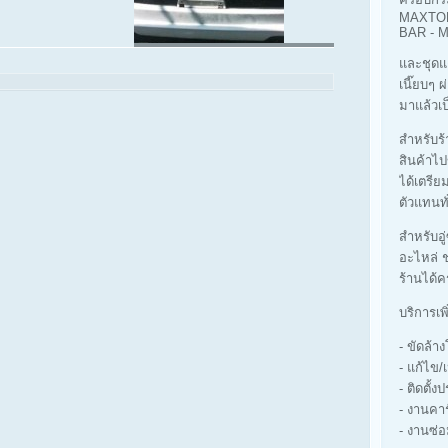
MAXTOP
BAR -
และชุดแ
เนี๊ยบๆ 
มาแล้วเป
สำหรับร้า
สินค้าไป
ได้เตรีย
ตัวแทนทั
สำหรับอู
อะไหล่ ช
ร้านได้ค
บริการเพ
- ขัดล้
- แก้ไข/
- ติดตั้ง
- งานคา
- งานซ่อ