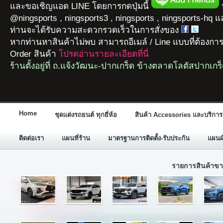
และขอเชิญแอด LINE โดยการกดปุ่มนี้
ห
@ningsports , ningsports3 , ningsports , ningsports-hq 
ท่านจะได้รับความสะดวกรวดเร็วในการสั่งของ
หากท่านหาสินค้าไม่พบ สามารถอีเมล์ / Line แบบที่ต้องกา
Order สินค้า
โปรดอ่านรายละเอียดที่นี่
ร้านตั้งอยู่ที่ ถ.แจ้งวัฒนะ-ปากเกร็ด ข้างตลาดโลตัสปากเกร
Home
ชุดแต่งรถยนต์ ทุกยี่ห้อ
สินค้า Accessories และบริการ
ติดต่อเรา
แผนที่ร้าน
มาตรฐานการติดตั้ง-รับประกัน
แผนผั
รายการสินค้าขา