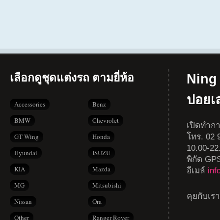
เลือกดูชุดแต่งรถ ตามยี่ห้อ
Ning 
ปอยเ
Accessories
Benz
BMW
Chevrolet
เปิดทำกา
โทร. 02 9
GT Wing
Honda
10.00-22
Hyundai
ISUZU
พิกัด GP
KIA
Mazda
อีเมล์
in
MG
Mitsubishi
คุยกับเร
Nissan
Ora
Other
Ranger Rover