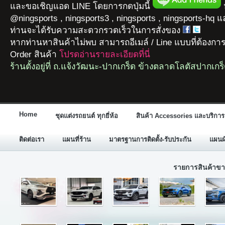
และขอเชิญแอด LINE โดยการกดปุ่มนี้
ห
@ningsports , ningsports3 , ningsports , ningsports-hq 
ท่านจะได้รับความสะดวกรวดเร็วในการสั่งของ
หากท่านหาสินค้าไม่พบ สามารถอีเมล์ / Line แบบที่ต้องกา
Order สินค้า
โปรดอ่านรายละเอียดที่นี่
ร้านตั้งอยู่ที่ ถ.แจ้งวัฒนะ-ปากเกร็ด ข้างตลาดโลตัสปากเกร
Home
ชุดแต่งรถยนต์ ทุกยี่ห้อ
สินค้า Accessories และบริการ
ติดต่อเรา
แผนที่ร้าน
มาตรฐานการติดตั้ง-รับประกัน
แผนผั
รายการสินค้าขา