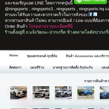
และขอเชิญแอด LINE โดยการกดปุ่มนี้
ห
@ningsports , ningsports3 , ningsports , ningsports-hq 
ท่านจะได้รับความสะดวกรวดเร็วในการสั่งของ
หากท่านหาสินค้าไม่พบ สามารถอีเมล์ / Line แบบที่ต้องกา
Order สินค้า
โปรดอ่านรายละเอียดที่นี่
ร้านตั้งอยู่ที่ ถ.แจ้งวัฒนะ-ปากเกร็ด ข้างตลาดโลตัสปากเกร
Home
ชุดแต่งรถยนต์ ทุกยี่ห้อ
สินค้า Accessories และบริการ
ติดต่อเรา
แผนที่ร้าน
มาตรฐานการติดตั้ง-รับประกัน
แผนผั
รายการสินค้าขา