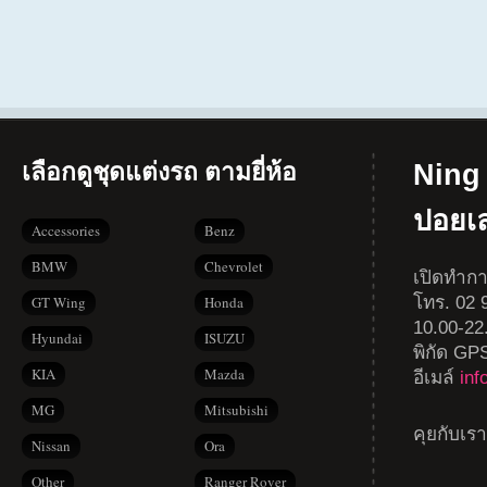
เลือกดูชุดแต่งรถ ตามยี่ห้อ
Ning 
ปอยเ
Accessories
Benz
BMW
Chevrolet
เปิดทำกา
โทร. 02 9
GT Wing
Honda
10.00-22
Hyundai
ISUZU
พิกัด GP
KIA
Mazda
อีเมล์
in
MG
Mitsubishi
คุยกับเร
Nissan
Ora
Other
Ranger Rover