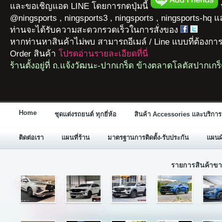
และขอเชิญแอด LINE โดยการกดปุ่มนี้
ห
@ningsports , ningsports3 , ningsports , ningsports-hq 
ท่านจะได้รับความสะดวกรวดเร็วในการสั่งของ
หากท่านหาสินค้าไม่พบ สามารถอีเมล์ / Line แบบที่ต้องกา
Order สินค้า
โปรดอ่านรายละเอียดที่นี่
ร้านตั้งอยู่ที่ ถ.แจ้งวัฒนะ-ปากเกร็ด ข้างตลาดโลตัสปากเกร
Home
ชุดแต่งรถยนต์ ทุกยี่ห้อ
สินค้า Accessories และบริการ
ติดต่อเรา
แผนที่ร้าน
มาตรฐานการติดตั้ง-รับประกัน
แผนผั
รายการสินค้าขา