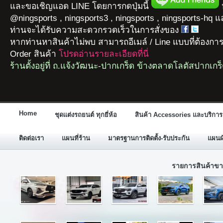
และขอเชิญแอด LINE โดยการกดปุ่มนี้
ห
@ningsports , ningsports3 , ningsports , ningsports-hq 
ท่านจะได้รับความสะดวกรวดเร็วในการสั่งของ
หากท่านหาสินค้าไม่พบ สามารถอีเมล์ / Line แบบที่ต้องกา
Order สินค้า
โปรดอ่านรายละเอียดที่นี่
ร้านตั้งอยู่ที่ ถ.แจ้งวัฒนะ-ปากเกร็ด ข้างตลาดโลตัสปากเกร
Home
ชุดแต่งรถยนต์ ทุกยี่ห้อ
สินค้า Accessories และบริการ
ติดต่อเรา
แผนที่ร้าน
มาตรฐานการติดตั้ง-รับประกัน
แผนผั
รายการสินค้าขา