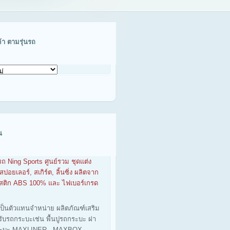
ค้า ตามรุ่นรถ
น
รถ Ning Sports ศูนย์รวม ชุดแต่ง
สปอยเลอร์, สเกิร์ต, ลิ้นซิ่ง ผลิตจาก
าสติก ABS 100% และ ไฟเบอร์เกรด
เป็นตัวแทนจำหน่าย ผลิตภัณฑ์เสริม
รับรถกระบะเช่น พื้นปูรถกระบะ ฝา
ะบะ MAXLINER - MAXBOX -