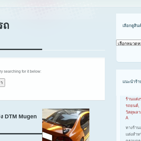
รถ
เลือกดูสิน
เลือก
ดู
สินค้า
ตาม
รุ่น
รถ
try searching for it below:
แนะนำร้า
ร้านแต่ง
รถยนต์, 
วัสดุพล
ทรง DTM Mugen
A
ทางร้าน
แต่งสำห
ครอบกร