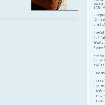
MAXTOP
BAR -
และชุดแ
เนี๊ยบๆ 
มาแล้วเป
สำหรับร้า
สินค้าไป
ได้เตรีย
ตัวแทนทั
สำหรับอู
อะไหล่ ช
ร้านได้ค
บริการเพ
- ขัดล้
- แก้ไข/
- ติดตั้ง
- งานคา
- งานซ่อ