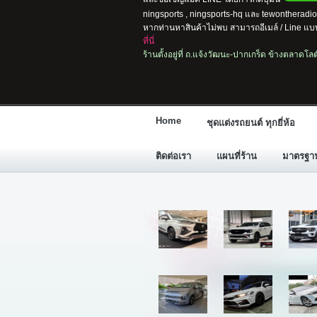
ningsports , ningsports-hq และ tewontherad
หากท่านหาสินค้าไม่พบ สามารถอีเมล์ / Line แบบ
ที่นี่
ร้านตั้งอยู่ที่ ถ.แจ้งวัฒนะ-ปากเกร็ด ข้างตลาดโ
Home
ชุดแต่งรถยนต์ ทุกยี่ห้อ
ติดต่อเรา
แผนที่ร้าน
มาตรฐานก