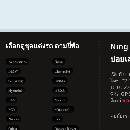
เลือกดูชุดแต่งรถ ตามยี่ห้อ
Ning 
ปอยเ
Accessories
Benz
BMW
Chevrolet
เปิดทำกา
โทร. 02 9
GT Wing
Honda
10.00-22
Hyundai
ISUZU
พิกัด GP
KIA
Mazda
อีเมล์
in
MG
Mitsubishi
คุยกับเร
Nissan
Ora
Other
Ranger Rover