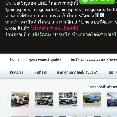
และขอเชิญแอด LINE โดยการกดปุ่มนี้
ห
@ningsports , ningsports3 , ningsports , ningsports-hq 
ท่านจะได้รับความสะดวกรวดเร็วในการสั่งของ
หากท่านหาสินค้าไม่พบ สามารถอีเมล์ / Line แบบที่ต้องกา
Order สินค้า
โปรดอ่านรายละเอียดที่นี่
ร้านตั้งอยู่ที่ ถ.แจ้งวัฒนะ-ปากเกร็ด ข้างตลาดโลตัสปากเกร
Home
ชุดแต่งรถยนต์ ทุกยี่ห้อ
สินค้า Accessories และบริการ
ติดต่อเรา
แผนที่ร้าน
มาตรฐานการติดตั้ง-รับประกัน
แผนผั
รายการสินค้าขา