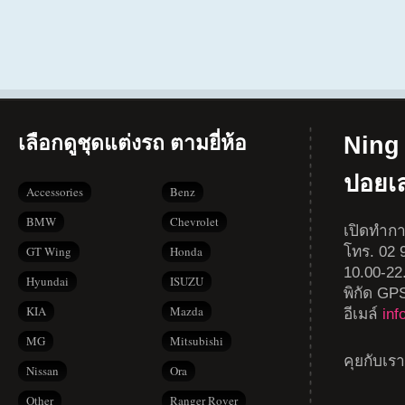
เลือกดูชุดแต่งรถ ตามยี่ห้อ
Ning 
ปอยเ
Accessories
Benz
BMW
Chevrolet
เปิดทำกา
โทร. 02 9
GT Wing
Honda
10.00-22
Hyundai
ISUZU
พิกัด GP
KIA
Mazda
อีเมล์
in
MG
Mitsubishi
คุยกับเร
Nissan
Ora
Other
Ranger Rover