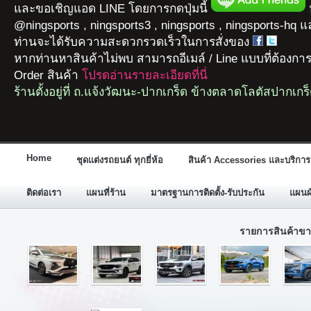
และขอเชิญแอด LINE โดยการกดปุ่มนี้
ห
@ningsports , ningsports3 , ningsports , ningsports-hq 
ท่านจะได้รับความสะดวกรวดเร็วในการสั่งของ
หากท่านหาสินค้าไม่พบ สามารถอีเมล์ / Line แบบที่ต้องกา
Order สินค้า
โปรดอ่านรายละเอียดที่นี่
ร้านตั้งอยู่ที่ ถ.แจ้งวัฒนะ-ปากเกร็ด ข้างตลาดโลตัสปากเกร
Home
ชุดแต่งรถยนต์ ทุกยี่ห้อ
สินค้า Accessories และบริการ
ติดต่อเรา
แผนที่ร้าน
มาตรฐานการติดตั้ง-รับประกัน
แผนผั
รายการสินค้าขา