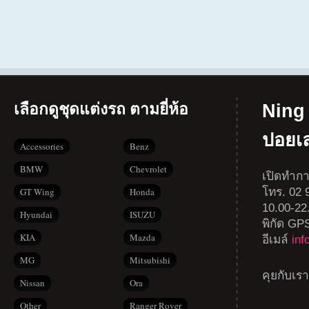
เลือกดูชุดแต่งรถ ตามยี่ห้อ
Ning 
ปอยเ
Accessories
Benz
BMW
Chevrolet
เปิดทำกา
โทร. 02 9
GT Wing
Honda
10.00-22
Hyundai
ISUZU
พิกัด GP
KIA
Mazda
อีเมล์
in
MG
Mitsubishi
คุยกับเร
Nissan
Ora
Other
Ranger Rover