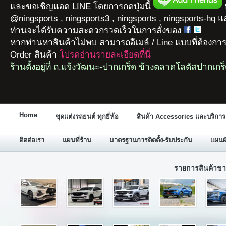
และขอเชิญแอด LINE โดยการกดปุ่มนี้
ห
@ningsports , ningsports3 , ningsports , ningsports-hq 
ท่านจะได้รับความสะดวกรวดเร็วในการสั่งของ
หากท่านหาสินค้าไม่พบ สามารถอีเมล์ / Line แบบที่ต้องกา
Order สินค้า
โปรดอ่านรายละเอียดที่นี่
ร้านตั้งอยู่ที่ ถ.แจ้งวัฒนะ-ปากเกร็ด ข้างตลาดโลตัสปากเกร
Home
ชุดแต่งรถยนต์ ทุกยี่ห้อ
สินค้า Accessories และบริการ
ติดต่อเรา
แผนที่ร้าน
มาตรฐานการติดตั้ง-รับประกัน
แผนผั
รายการสินค้าขา