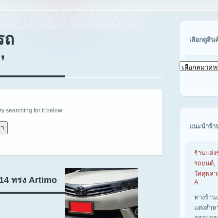
รถ
เลือกดูสิน
’
เลือก
ดู
สินค้า
ตาม
รุ่น
รถ
try searching for it below:
แนะนำร้า
ร้านแต่ง
รถยนต์, 
วัสดุพล
014 ทรง Artimo
A
ทางร้าน
แต่งสำห
ครอบกร