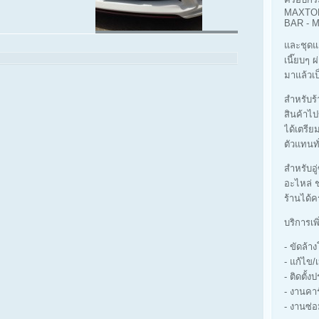
MAXTOP
BAR -
และชุดแ
เนี๊ยบๆ 
มาแล้วเป
สำหรับร้า
สินค้าไป
ได้เตรีย
ตัวแทนทั
สำหรับอู
อะไหล่ ช
ร้านได้ค
บริการเพ
- ขัดล้
- แก้ไข/
- ติดตั้ง
- งานคา
- งานซ่อ