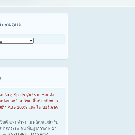
ค้า ตามรุ่นรถ
น
รถ Ning Sports ศูนย์รวม ชุดแต่ง
สปอยเลอร์, สเกิร์ต, ลิ้นซิ่ง ผลิตจาก
าสติก ABS 100% และ ไฟเบอร์เกรด
เป็นตัวแทนจำหน่าย ผลิตภัณฑ์เสริม
รับรถกระบะเช่น พื้นปูรถกระบะ ฝา
ะบะ MAXLINER - MAXBOX -