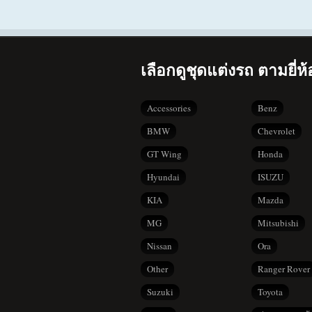
เลือกดูชุดแต่งรถ ตามยี่ห้
Accessories
Benz
BMW
Chevrolet
GT Wing
Honda
Hyundai
ISUZU
KIA
Mazda
MG
Mitsubishi
Nissan
Ora
Other
Ranger Rover
Suzuki
Toyota