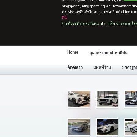
ningsports , ningsports-hq และ tewontherad
หากท่านหาสินค้าไม่พบ สามารถอีเมล์ / Line แบบ
ที่นี่
ร้านตั้งอยู่ที่ ถ.แจ้งวัฒนะ-ปากเกร็ด ข้างตลาดโ
Home
ชุดแต่งรถยนต์ ทุกยี่ห้อ
ติดต่อเรา
แผนที่ร้าน
มาตรฐานก