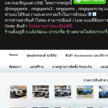
และขอเชิญแอด LINE โดยการกดปุ่มนี้
ห
@ningsports , ningsports3 , ningsports , ningsports-hq 
ท่านจะได้รับความสะดวกรวดเร็วในการสั่งของ
หากท่านหาสินค้าไม่พบ สามารถอีเมล์ / Line แบบที่ต้องกา
Order สินค้า
โปรดอ่านรายละเอียดที่นี่
ร้านตั้งอยู่ที่ ถ.แจ้งวัฒนะ-ปากเกร็ด ข้างตลาดโลตัสปากเกร
Home
ชุดแต่งรถยนต์ ทุกยี่ห้อ
สินค้า Accessories และบริการ
ติดต่อเรา
แผนที่ร้าน
มาตรฐานการติดตั้ง-รับประกัน
แผนผั
รายการสินค้าขา