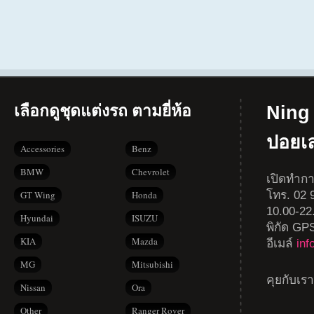
เลือกดูชุดแต่งรถ ตามยี่ห้อ
Ning 
ปอยเ
Accessories
Benz
BMW
Chevrolet
เปิดทำกา
โทร. 02 9
GT Wing
Honda
10.00-22
Hyundai
ISUZU
พิกัด GP
KIA
Mazda
อีเมล์
in
MG
Mitsubishi
คุยกับเร
Nissan
Ora
Other
Ranger Rover