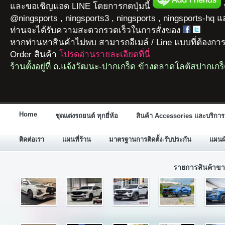
และขอเชิญแอด LINE โดยการกดปุ่มนี้
ห
@ningsports , ningsports3 , ningsports , ningsports-hq 
ท่านจะได้รับความสะดวกรวดเร็วในการสั่งของ
หากท่านหาสินค้าไม่พบ สามารถอีเมล์ / Line แบบที่ต้องกา
Order สินค้า
โปรดอ่านรายละเอียดที่นี่
ร้านตั้งอยู่ที่ ถ.แจ้งวัฒนะ-ปากเกร็ด ข้างตลาดโลตัสปากเกร
Home
ชุดแต่งรถยนต์ ทุกยี่ห้อ
สินค้า Accessories และบริการ
ติดต่อเรา
แผนที่ร้าน
มาตรฐานการติดตั้ง-รับประกัน
แผนผั
รายการสินค้าขา