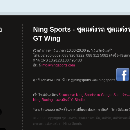
อ
Ning Sports - ชุดแต่งรถ ชุดแต่งร
GT Wing
เปิดทำการทุกวัน เวลา 10.00-20.00 น. *เว้นวันจันทร์*
โทร. 02 960 6669, 083 920 9222, 088 312 5082 (สั่งซื้อ-สอบถาม
พิกัด GPS 13.9128,100.495483
อีเมล์
info@ningsports.com
คุยกับเราทาง LINE ที่ ID: @ningsports และ ningsports
เว็บไซต์พันธมิตร
ร้านแต่งรถ Ning Sports บน Google Site
-
ร้าน
Ning Racing
-
เพลงอินดี้ YeSindie
*ทางร้านขอสงวนสิทธิ์ในการเปลี่ยนแปลงราคาสินค้า โดยมิต้องแจ
© 2009 Copyright ชุดแต่งรถ, ชุดแต่งรอบคัน, สเกิร์ต, สเกิร์ตรอบคัน
กระบะ, แต่งรถสวย | Ning Sports