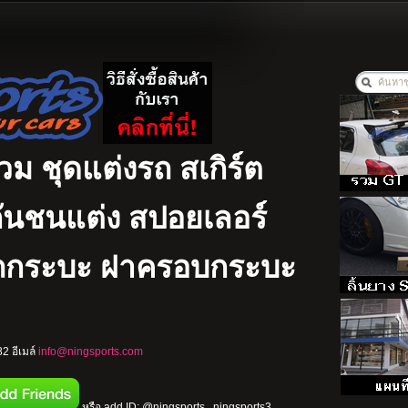
รวม ชุดแต่งรถ สเกิร์ต
ง กันชนแต่ง สปอยเลอร์
รถกระบะ ฝาครอบกระบะ
2 อีเมล์
info@ningsports.com
หรือ add ID: @ningsports , ningsports3 ,