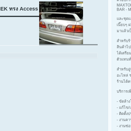
MAXTOP
9 EK ทรง Access
BAR -
และชุดแ
เนี๊ยบๆ 
มาแล้วเป
สำหรับร้า
สินค้าไป
ได้เตรีย
ตัวแทนทั
สำหรับอู
อะไหล่ ช
ร้านได้ค
บริการเพ
- ขัดล้
- แก้ไข/
- ติดตั้ง
- งานคา
- งานซ่อ