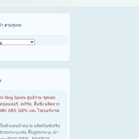
ค้า ตามรุ่นรถ
น
รถ Ning Sports ศูนย์รวม ชุดแต่ง
สปอยเลอร์, สเกิร์ต, ลิ้นซิ่ง ผลิตจาก
าสติก ABS 100% และ ไฟเบอร์เกรด
เป็นตัวแทนจำหน่าย ผลิตภัณฑ์เสริม
รับรถกระบะเช่น พื้นปูรถกระบะ ฝา
ะบะ MAXLINER - MAXBOX -