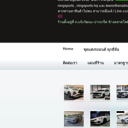
ningsports , ningsports-hq และ tewontherad
หากท่านหาสินค้าไม่พบ สามารถอีเมล์ / Line แบบ
ที่นี่
ร้านตั้งอยู่ที่ ถ.แจ้งวัฒนะ-ปากเกร็ด ข้างตลาดโ
Home
ชุดแต่งรถยนต์ ทุกยี่ห้อ
ติดต่อเรา
แผนที่ร้าน
มาตรฐานก