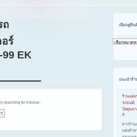
รถ
เลือกดูสิน
อร์
เลือก
ดู
-99 EK
สินค้า
ตาม
รุ่น
รถ
แนะนำร้า
ร้านแต่ง
try searching for it below:
รถยนต์, 
วัสดุพล
A
ทางร้าน
แต่งสำห
ครอบกร