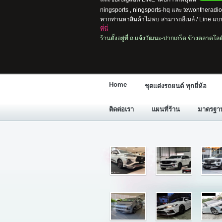
ningsports , ningsports-hq และ tewontherad
หากท่านหาสินค้าไม่พบ สามารถอีเมล์ / Line แบบ
ที่นี่
ร้านตั้งอยู่ที่ ถ.แจ้งวัฒนะ-ปากเกร็ด ข้างตลาดโ
Home
ชุดแต่งรถยนต์ ทุกยี่ห้อ
ติดต่อเรา
แผนที่ร้าน
มาตรฐานก