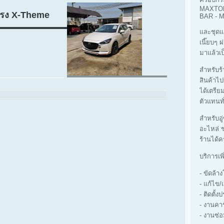
MAXTOP
ทรง X-Theme
BAR -
และชุดแ
เนี๊ยบๆ 
มาแล้วเป
สำหรับร้า
สินค้าไป
ได้เตรีย
ตัวแทนทั
สำหรับอู
อะไหล่ ช
ร้านได้ค
บริการเพ
- ขัดล้
- แก้ไข/
- ติดตั้ง
- งานคา
- งานซ่อ