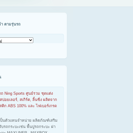
ค้า ตามรุ่นรถ
น
รถ Ning Sports ศูนย์รวม ชุดแต่ง
สปอยเลอร์, สเกิร์ต, ลิ้นซิ่ง ผลิตจาก
าสติก ABS 100% และ ไฟเบอร์เกรด
เป็นตัวแทนจำหน่าย ผลิตภัณฑ์เสริม
รับรถกระบะเช่น พื้นปูรถกระบะ ฝา
ะบะ MAXLINER - MAXBOX -