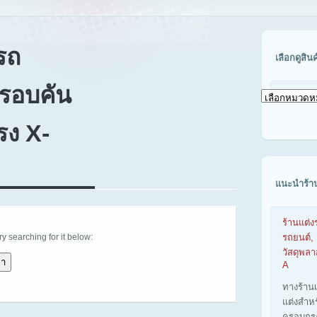
รถ
เลือกดูสิน
งรอบคัน
เลือก
ดู
สินค้า
ง X-
ตาม
รุ่น
รถ
แนะนำร้า
ร้านแต่ง
try searching for it below:
รถยนต์, 
วัสดุพล
A
ทางร้าน
แต่งสำห
ครอบกร