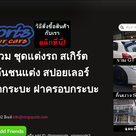
รวม ชุดแต่งรถ สเกิร์ต
ง กันชนแต่ง สปอยเลอร์
รถกระบะ ฝาครอบกระบะ
2 อีเมล์
info@ningsports.com
หรือ add ID: @ningsports , ningsports3 ,