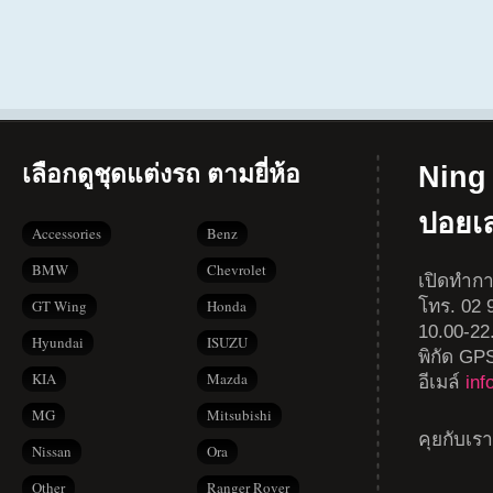
เลือกดูชุดแต่งรถ ตามยี่ห้อ
Ning 
ปอยเ
Accessories
Benz
BMW
Chevrolet
เปิดทำกา
โทร. 02 9
GT Wing
Honda
10.00-22
Hyundai
ISUZU
พิกัด GP
KIA
Mazda
อีเมล์
in
MG
Mitsubishi
คุยกับเร
Nissan
Ora
Other
Ranger Rover